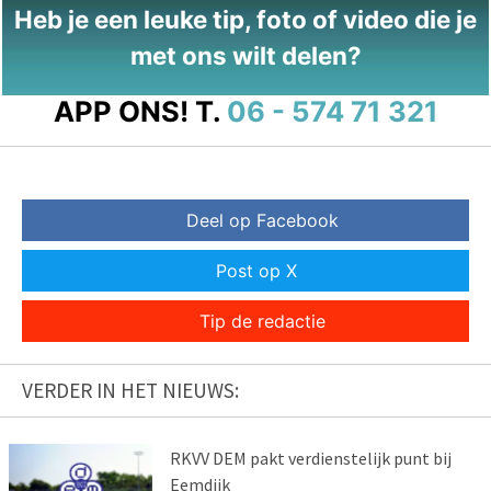
Heb je een leuke tip, foto of video die je
met ons wilt delen?
APP ONS!
T.
06 - 574 71 321
Deel op Facebook
Post op X
Tip de redactie
VERDER IN HET NIEUWS:
RKVV DEM pakt verdienstelijk punt bij
Eemdijk