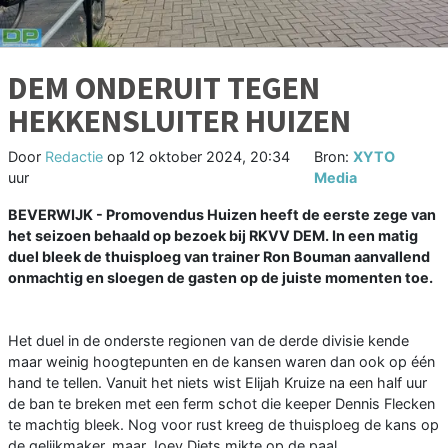
DEM ONDERUIT TEGEN
HEKKENSLUITER HUIZEN
Door
Redactie
op
12 oktober 2024, 20:34
Bron:
XYTO
uur
Media
BEVERWIJK - Promovendus Huizen heeft de eerste zege van
het seizoen behaald op bezoek bij RKVV DEM. In een matig
duel bleek de thuisploeg van trainer Ron Bouman aanvallend
onmachtig en sloegen de gasten op de juiste momenten toe.
Het duel in de onderste regionen van de derde divisie kende
maar weinig hoogtepunten en de kansen waren dan ook op één
hand te tellen. Vanuit het niets wist Elijah Kruize na een half uur
de ban te breken met een ferm schot die keeper Dennis Flecken
te machtig bleek. Nog voor rust kreeg de thuisploeg de kans op
de gelijkmaker, maar Joey Diets mikte op de paal.