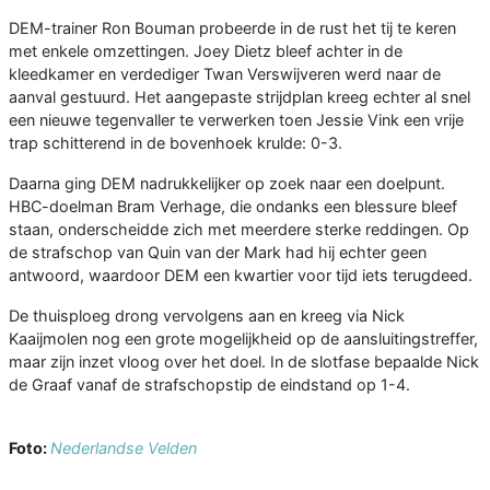
DEM-trainer Ron Bouman probeerde in de rust het tij te keren
met enkele omzettingen. Joey Dietz bleef achter in de
kleedkamer en verdediger Twan Verswijveren werd naar de
aanval gestuurd. Het aangepaste strijdplan kreeg echter al snel
een nieuwe tegenvaller te verwerken toen Jessie Vink een vrije
trap schitterend in de bovenhoek krulde: 0-3.
Daarna ging DEM nadrukkelijker op zoek naar een doelpunt.
HBC-doelman Bram Verhage, die ondanks een blessure bleef
staan, onderscheidde zich met meerdere sterke reddingen. Op
de strafschop van Quin van der Mark had hij echter geen
antwoord, waardoor DEM een kwartier voor tijd iets terugdeed.
De thuisploeg drong vervolgens aan en kreeg via Nick
Kaaijmolen nog een grote mogelijkheid op de aansluitingstreffer,
maar zijn inzet vloog over het doel. In de slotfase bepaalde Nick
de Graaf vanaf de strafschopstip de eindstand op 1-4.
Foto:
Nederlandse Velden