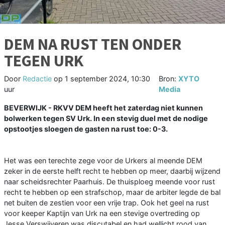
DEM NA RUST TEN ONDER
TEGEN URK
Door
Redactie
op
1 september 2024, 10:30
Bron:
XYTO
uur
Media
BEVERWIJK - RKVV DEM heeft het zaterdag niet kunnen
bolwerken tegen SV Urk. In een stevig duel met de nodige
opstootjes sloegen de gasten na rust toe: 0-3.
Het was een terechte zege voor de Urkers al meende DEM
zeker in de eerste helft recht te hebben op meer, daarbij wijzend
naar scheidsrechter Paarhuis. De thuisploeg meende voor rust
recht te hebben op een strafschop, maar de arbiter legde de bal
net buiten de zestien voor een vrije trap. Ook het geel na rust
voor keeper Kaptijn van Urk na een stevige overtreding op
Jesse Verswijveren was discutabel en had wellicht rood van