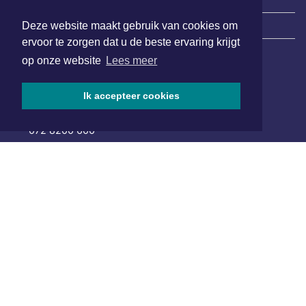
Deze website maakt gebruik van cookies om
|
Nieuws | Sport | Evenementen
ervoor te zorgen dat u de beste ervaring krijgt
op onze website
Lees meer
Hoofdvestiging:
van Benthuizenlaan 1
Ik accepteer cookies
1701 BZ Heerhugowaard
072 8200 600
redactie@xyto.nl
www.xyto.nl
SOCIAL MEDIA
NIEUWSBRIEF AANMELDEN
Schrijf je in voor onze nieuwsbrief en krijg wekelijks een
samenvatting van alle gebeurtenissen uit jouw regio.