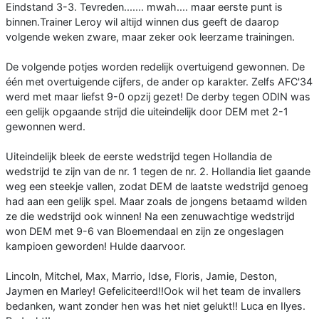
Eindstand 3-3. Tevreden....... mwah.... maar eerste punt is
binnen.Trainer Leroy wil altijd winnen dus geeft de daarop
volgende weken zware, maar zeker ook leerzame trainingen.
De volgende potjes worden redelijk overtuigend gewonnen. De
één met overtuigende cijfers, de ander op karakter. Zelfs AFC'34
werd met maar liefst 9-0 opzij gezet! De derby tegen ODIN was
een gelijk opgaande strijd die uiteindelijk door DEM met 2-1
gewonnen werd.
Uiteindelijk bleek de eerste wedstrijd tegen Hollandia de
wedstrijd te zijn van de nr. 1 tegen de nr. 2. Hollandia liet gaande
weg een steekje vallen, zodat DEM de laatste wedstrijd genoeg
had aan een gelijk spel. Maar zoals de jongens betaamd wilden
ze die wedstrijd ook winnen! Na een zenuwachtige wedstrijd
won DEM met 9-6 van Bloemendaal en zijn ze ongeslagen
kampioen geworden! Hulde daarvoor.
Lincoln, Mitchel, Max, Marrio, Idse, Floris, Jamie, Deston,
Jaymen en Marley! Gefeliciteerd!!Ook wil het team de invallers
bedanken, want zonder hen was het niet gelukt!! Luca en Ilyes.