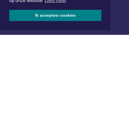
op onze website
Lees meer
www.xyto.nl
SOCIAL MEDIA
Ik accepteer cookies
NIEUWSBRIEF AANMELDEN
Schrijf je in voor onze nieuwsbrief en krijg wekelijks een
samenvatting van alle gebeurtenissen uit jouw regio.
Aanmelden
ONLINE DAGBLADEN