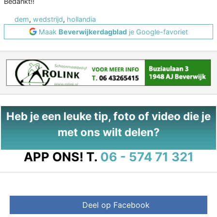
Bedankt!!
dem
,
wedstrijd
,
hollandia
Maak
Beverwijkerdagblad
je Google-favoriet
Heb je een leuke tip, foto of video die je
met ons wilt delen?
APP ONS!
T.
06 - 574 71 321
Deel op Facebook