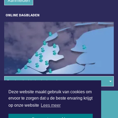
Aanmelden
ONLINE DAGBLADEN
Overige dagbladen in de regio
Deze website maakt gebruik van cookies om
Algemene voorwaarden
ervoor te zorgen dat u de beste ervaring krijgt
op onze website
Lees meer
Disclaimer
Privacy Statement