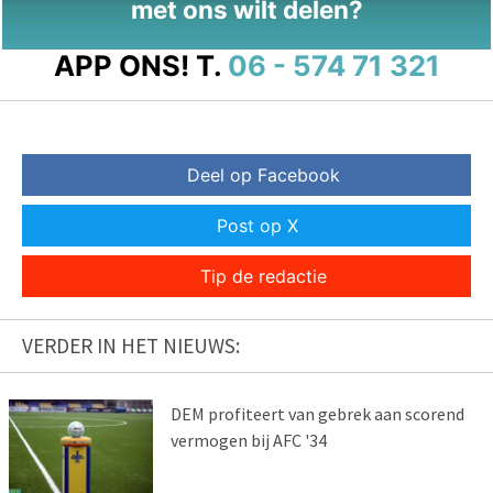
met ons wilt delen?
APP ONS!
T.
06 - 574 71 321
Deel op Facebook
Post op X
Tip de redactie
VERDER IN HET NIEUWS:
DEM profiteert van gebrek aan scorend
vermogen bij AFC '34