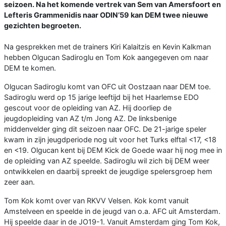
seizoen. Na het komende vertrek van Sem van Amersfoort en
Lefteris Grammenidis naar ODIN’59 kan DEM twee nieuwe
gezichten begroeten.
Na gesprekken met de trainers Kiri Kalaitzis en Kevin Kalkman
hebben Olgucan Sadiroglu en Tom Kok aangegeven om naar
DEM te komen.
Olgucan Sadiroglu komt van OFC uit Oostzaan naar DEM toe.
Sadiroglu werd op 15 jarige leeftijd bij het Haarlemse EDO
gescout voor de opleiding van AZ. Hij doorliep de
jeugdopleiding van AZ t/m Jong AZ. De linksbenige
middenvelder ging dit seizoen naar OFC. De 21-jarige speler
kwam in zijn jeugdperiode nog uit voor het Turks elftal <17, <18
en <19. Olgucan kent bij DEM Kick de Goede waar hij nog mee in
de opleiding van AZ speelde. Sadiroglu wil zich bij DEM weer
ontwikkelen en daarbij spreekt de jeugdige spelersgroep hem
zeer aan.
Tom Kok komt over van RKVV Velsen. Kok komt vanuit
Amstelveen en speelde in de jeugd van o.a. AFC uit Amsterdam.
Hij speelde daar in de JO19-1. Vanuit Amsterdam ging Tom Kok,