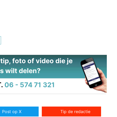
ip, foto of video die je
s wilt delen?
.
06 - 574 71 321
Post op X
Tip de redactie