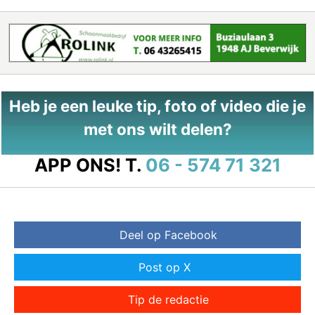
Heb je een leuke tip, foto of video die je
met ons wilt delen?
APP ONS!
T.
06 - 574 71 321
Deel op Facebook
Post op X
Tip de redactie