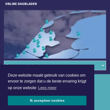
ONLINE DAGBLADEN
Overige dagbladen in de regio
Deze website maakt gebruik van cookies om
Algemene voorwaarden
ervoor te zorgen dat u de beste ervaring krijgt
op onze website
Lees meer
Disclaimer
Privacy Statement
Ik accepteer cookies
Copyright (c) 2026 | Beverwijkerdagblad.nl - Alle rechten