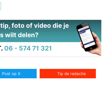
ip, foto of video die je
s wilt delen?
.
06 - 574 71 321
Post op X
Tip de redactie