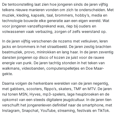
De tentoonstelling laat zien hoe jongeren sinds de jaren vijftig
telkens nieuwe manieren vonden om zich te onderscheiden. Met
muziek, kleding, kapsels, taal, brommers, hobby’s, media en
technologie bouwde elke generatie aan een eigen wereld. Wat
voor jongeren vanzelfsprekend was, riep bij ouders en
volwassenen vaak verbazing, zorgen of zelfs weerstand op.
In de jaren vijftig verschenen de nozems met vetkuiven, leren
jacks en brommers in het straatbeeld. De jaren zestig brachten
beatmuziek, provo, minirokken en lang haar. In de jaren zeventig
dansten jongeren op disco of kozen ze juist voor de rauwe
energie van punk. De jaren tachtig stonden in het teken van
walkmans, videobanden, computerspelletjes en Doe Maar-
gekte.
Daarna volgen de herkenbare werelden van de jaren negentig,
met gabbers, scooters, flippo’s, skaters, TMF en MTV. De jaren
nul tonen MSN, Hyves, mp3-spelers, lage heupbroeken en de
opkomst van een steeds digitalere jeugdcultuur. In de jaren tien
verschuift het jongerenleven definitief naar de smartphone, met
Instagram, Snapchat, YouTube, streaming, festivals en TikTok.