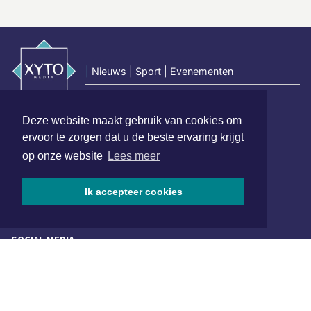
|
Nieuws | Sport | Evenementen
Deze website maakt gebruik van cookies om
Hoofdvestiging:
ervoor te zorgen dat u de beste ervaring krijgt
van Benthuizenlaan 1
1701 BZ Heerhugowaard
op onze website
Lees meer
072 8200 600
Ik accepteer cookies
redactie@xyto.nl
www.xyto.nl
SOCIAL MEDIA
NIEUWSBRIEF AANMELDEN