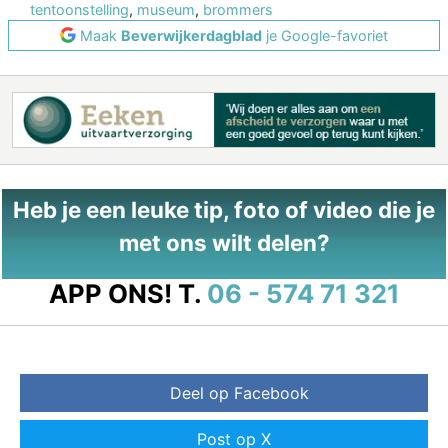
tentoonstelling
,
museum
,
brommers
Maak
Beverwijkerdagblad
je Google-favoriet
Heb je een leuke tip, foto of video die je
met ons wilt delen?
APP ONS!
T.
06 - 574 71 321
Deel op Facebook
Post op X