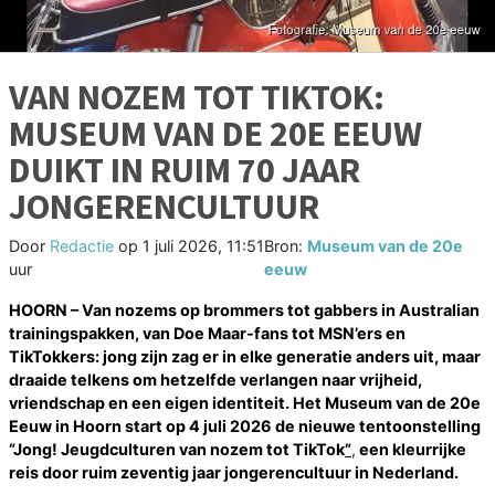
VAN NOZEM TOT TIKTOK:
MUSEUM VAN DE 20E EEUW
DUIKT IN RUIM 70 JAAR
JONGERENCULTUUR
Door
Redactie
op
1 juli 2026, 11:51
Bron:
Museum van de 20e
uur
eeuw
HOORN – Van nozems op brommers tot gabbers in Australian
trainingspakken, van Doe Maar-fans tot MSN’ers en
TikTokkers: jong zijn zag er in elke generatie anders uit, maar
draaide telkens om hetzelfde verlangen naar vrijheid,
vriendschap en een eigen identiteit. Het Museum van de 20e
Eeuw in Hoorn start op 4 juli 2026 de nieuwe tentoonstelling
“Jong! Jeugdculturen van nozem tot TikTok
”
,
een kleurrijke
reis door ruim zeventig jaar jongerencultuur in Nederland.