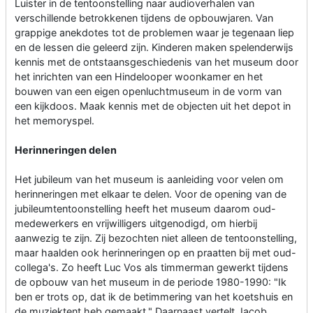
Luister in de tentoonstelling naar audioverhalen van
verschillende betrokkenen tijdens de opbouwjaren. Van
grappige anekdotes tot de problemen waar je tegenaan liep
en de lessen die geleerd zijn. Kinderen maken spelenderwijs
kennis met de ontstaansgeschiedenis van het museum door
het inrichten van een Hindelooper woonkamer en het
bouwen van een eigen openluchtmuseum in de vorm van
een kijkdoos. Maak kennis met de objecten uit het depot in
het memoryspel.
Herinneringen delen
Het jubileum van het museum is aanleiding voor velen om
herinneringen met elkaar te delen. Voor de opening van de
jubileumtentoonstelling heeft het museum daarom oud-
medewerkers en vrijwilligers uitgenodigd, om hierbij
aanwezig te zijn. Zij bezochten niet alleen de tentoonstelling,
maar haalden ook herinneringen op en praatten bij met oud-
collega's. Zo heeft Luc Vos als timmerman gewerkt tijdens
de opbouw van het museum in de periode 1980-1990: "Ik
ben er trots op, dat ik de betimmering van het koetshuis en
de muziektent heb gemaakt." Daarnaast vertelt Jacob