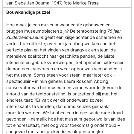
van Siebe Jan Bouma, 1947, foto Merike Frese
Bouwkundige puzzel
Hoe maak je een museum waar échte gebouwen en
bruggen museumobjecten zijn? De tentoonstelling
75 jaar
Zuiderzeemuseum
geeft een kijkje achter de schermen en
vertelt hoe dit lukte; over het jarenlang werken aan het
perfecte plan en het vinden van draagvlak en steun, de
intensieve zoektocht naar geschikte panden, de juiste
interieurs en gebruiksvoorwerpen, het opmeten, uittekenen,
demonteren, vervoeren en weer opbouwen van panden in
het museum. Soms steen voor steen, maar later ook –
spectaculair – in hun geheel. Laura Roscam Abbing,
conservator van het museum en verantwoordelijk voor de
inhoud van de tentoonstelling, is ontzettend blij met het
eindresultaat: "Er valt over dit onderwerp zoveel
interessants te vertellen, dat soms keuzes gemaakt
moesten worden. We hebben een interessante rode draad
gevonden – namelijk hoe het museum gebouwd is van idee
tot eindresultaat, met oog voor toekomstig onderhoud –
aangevuld met aansprekende, vaak persoonlijke