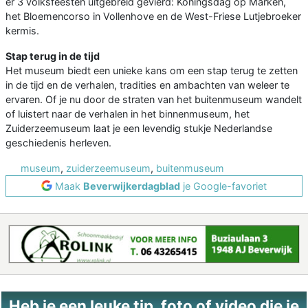
er 3 volksfeesten uitgebreid gevierd: Koningsdag op Marken,
het Bloemencorso in Vollenhove en de West-Friese Lutjebroeker
kermis.
Stap terug in de tijd
Het museum biedt een unieke kans om een stap terug te zetten
in de tijd en de verhalen, tradities en ambachten van weleer te
ervaren. Of je nu door de straten van het buitenmuseum wandelt
of luistert naar de verhalen in het binnenmuseum, het
Zuiderzeemuseum laat je een levendig stukje Nederlandse
geschiedenis herleven.
museum
,
zuiderzeemuseum
,
buitenmuseum
Maak
Beverwijkerdagblad
je Google-favoriet
Heb je een leuke tip, foto of video die je