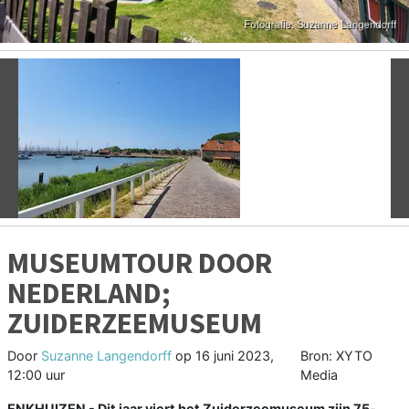
Vorige
V
MUSEUMTOUR DOOR
NEDERLAND;
ZUIDERZEEMUSEUM
Door
Suzanne Langendorff
op
16 juni 2023,
Bron: XYTO
12:00 uur
Media
ENKHUIZEN - Dit jaar viert het Zuiderzeemuseum zijn 75-