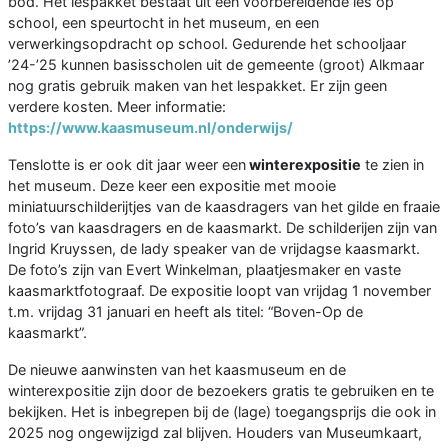
bod. Het lespakket bestaat uit een voorbereidende les op
school, een speurtocht in het museum, en een
verwerkingsopdracht op school. Gedurende het schooljaar
’24-’25 kunnen basisscholen uit de gemeente (groot) Alkmaar
nog gratis gebruik maken van het lespakket. Er zijn geen
verdere kosten. Meer informatie:
https://www.kaasmuseum.nl/onderwijs/
Tenslotte is er ook dit jaar weer een
winterexpositie
te zien in
het museum. Deze keer een expositie met mooie
miniatuurschilderijtjes van de kaasdragers van het gilde en fraaie
foto’s van kaasdragers en de kaasmarkt. De schilderijen zijn van
Ingrid Kruyssen, de lady speaker van de vrijdagse kaasmarkt.
De foto’s zijn van Evert Winkelman, plaatjesmaker en vaste
kaasmarktfotograaf. De expositie loopt van vrijdag 1 november
t.m. vrijdag 31 januari en heeft als titel: “Boven-Op de
kaasmarkt”.
De nieuwe aanwinsten van het kaasmuseum en de
winterexpositie zijn door de bezoekers gratis te gebruiken en te
bekijken. Het is inbegrepen bij de (lage) toegangsprijs die ook in
2025 nog ongewijzigd zal blijven. Houders van Museumkaart,