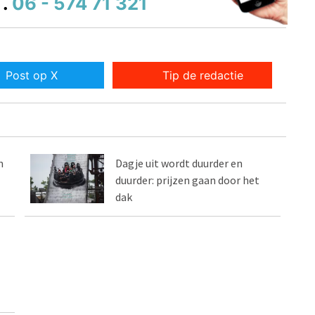
.
06 - 574 71 321
Post op X
Tip de redactie
n
Dagje uit wordt duurder en
duurder: prijzen gaan door het
dak