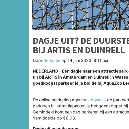
DAGJE UIT? DE DUURST
BIJ ARTIS EN DUINRELL
Door
Redactie
op
14 juni 2023, 9:11 uur
NEDERLAND - Een dagje naar een attractiepark 
uit bij ARTIS in Amsterdam en Duinrell in Wasse
goedkoopst parkeer je je bolide bij AquaZoo Le
De online marketing agency
vergeleek
de parkeert
parkeren bij attractieparken is het goedkoopst bi
Gemiddeld kost een dag parkeren bij een attractiep
gemiddelde op €8,93.
Dagje uit over de grens