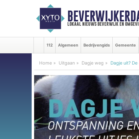
BEVERWIJKERD
lokaal nieuws beverwijk en omgevi
112
Algemeen
Bedrijvengids
Gemeente
Home
Uitgaan
Dagje weg
Dagje uit? De 