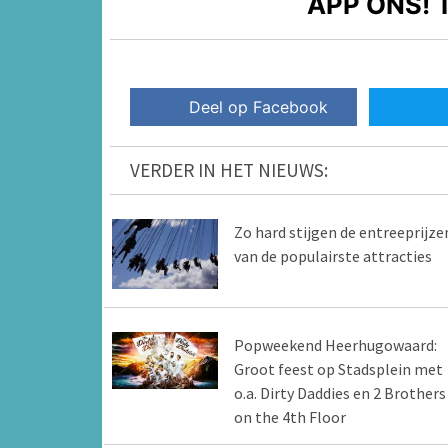
APP ONS!
T
Deel op Facebook
VERDER IN HET NIEUWS:
Zo hard stijgen de entreeprijze
van de populairste attracties
Popweekend Heerhugowaard:
Groot feest op Stadsplein met
o.a. Dirty Daddies en 2 Brothers
on the 4th Floor