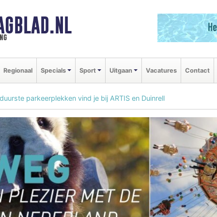
AGBLAD.NL
ng
Regionaal
Specials
Sport
Uitgaan
Vacatures
Contact
duurste parkeerplekken vind je bij ARTIS en Duinrell