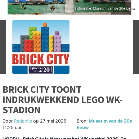
Vorige
V
BRICK CITY TOONT
INDRUKWEKKEND LEGO WK-
STADION
Door
Redactie
op
27 mei 2026,
Bron:
Museum van de 20e
11:25 uur
Eeuw
HOORN - Brick City is klaar voor het WK voetbal 2026. De