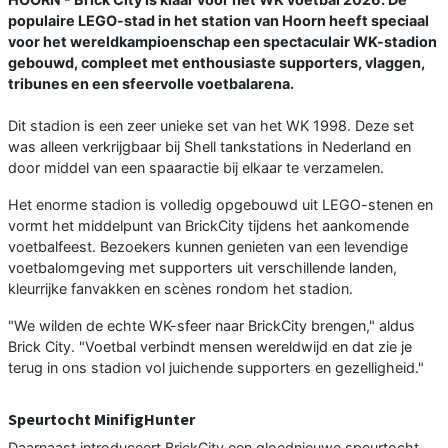
populaire LEGO-stad in het station van Hoorn heeft speciaal
voor het wereldkampioenschap een spectaculair WK-stadion
gebouwd, compleet met enthousiaste supporters, vlaggen,
tribunes en een sfeervolle voetbalarena.
Dit stadion is een zeer unieke set van het WK 1998. Deze set
was alleen verkrijgbaar bij Shell tankstations in Nederland en
door middel van een spaaractie bij elkaar te verzamelen.
Het enorme stadion is volledig opgebouwd uit LEGO-stenen en
vormt het middelpunt van BrickCity tijdens het aankomende
voetbalfeest. Bezoekers kunnen genieten van een levendige
voetbalomgeving met supporters uit verschillende landen,
kleurrijke fanvakken en scènes rondom het stadion.
"We wilden de echte WK-sfeer naar BrickCity brengen," aldus
Brick City. "Voetbal verbindt mensen wereldwijd en dat zie je
terug in ons stadion vol juichende supporters en gezelligheid."
Speurtocht MinifigHunter
Daarnaast introduceert BrickCity een gloednieuwe speurtocht