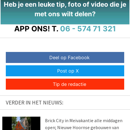
Heb je een leuke tip, foto of video die je
met ons wilt delen?
APP ONS!
T.
06 - 574 71 321
Deel op Facebook
Post op X
Tip de redactie
VERDER IN HET NIEUWS:
Brick City in Meivakantie alle middagen
open; Nieuwe Hoornse gebouwen van