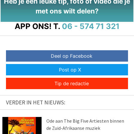
Heb je een leuke tip, foto of video die je
met ons wilt delen?
APP ONS!
T.
06 - 574 71 321
Deel op Facebook
Post op X
Tip de redactie
VERDER IN HET NIEUWS:
Ode aan The Big Five Artiesten binnen
de Zuid-Afrikaanse muziek