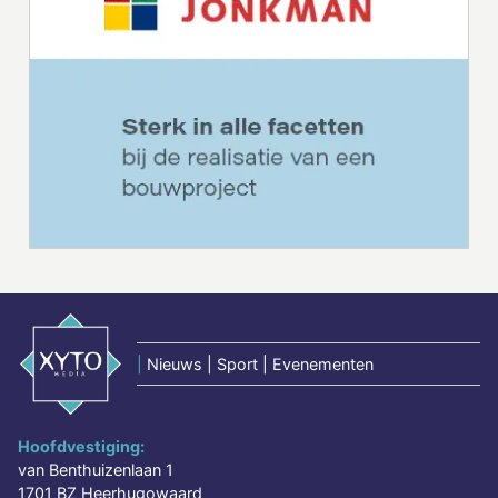
|
Nieuws | Sport | Evenementen
Hoofdvestiging:
van Benthuizenlaan 1
1701 BZ Heerhugowaard