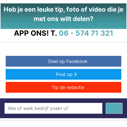
Heb je een leuke tip, foto of video die je
met ons wilt delen?
APP ONS!
T.
06 - 574 71 321
Deel op Facebook
Post op X
Tip de redactie