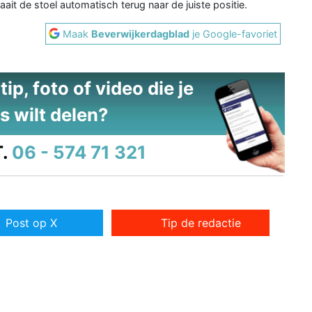
aait de stoel automatisch terug naar de juiste positie.
Maak
Beverwijkerdagblad
je Google-favoriet
ip, foto of video die je
s wilt delen?
.
06 - 574 71 321
Post op X
Tip de redactie