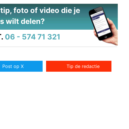
ip, foto of video die je
s wilt delen?
.
06 - 574 71 321
Post op X
Tip de redactie