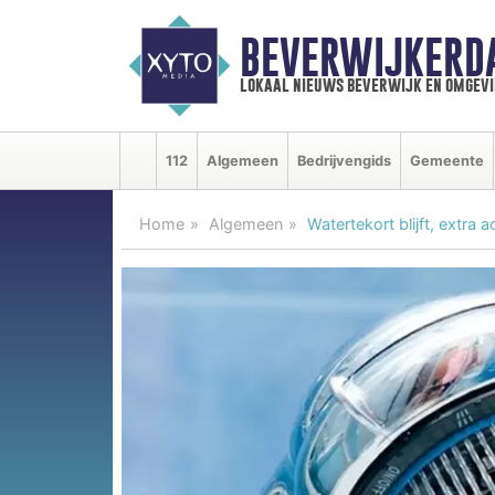
BEVERWIJKERD
lokaal nieuws beverwijk en omgevi
112
Algemeen
Bedrijvengids
Gemeente
Home
Algemeen
Watertekort blijft, extra a