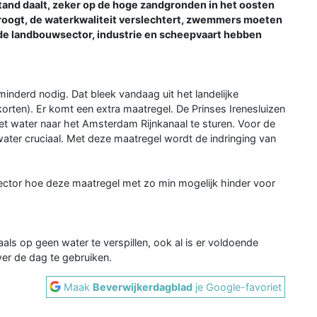
rstand daalt, zeker op de hoge zandgronden in het oosten
droogt, de waterkwaliteit verslechtert, zwemmers moeten
de landbouwsector, industrie en scheepvaart hebben
inderd nodig. Dat bleek vandaag uit het landelijke
ten). Er komt een extra maatregel. De Prinses Irenesluizen
oet water naar het Amsterdam Rijnkanaal te sturen. Voor de
 water cruciaal. Met deze maatregel wordt de indringing van
ector hoe deze maatregel met zo min mogelijk hinder voor
 op geen water te verspillen, ook al is er voldoende
ver de dag te gebruiken.
Maak
Beverwijkerdagblad
je Google-favoriet