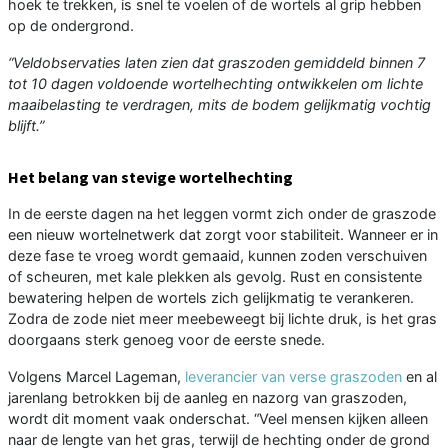
hoek te trekken, is snel te voelen of de wortels al grip hebben
op de ondergrond.
“Veldobservaties laten zien dat graszoden gemiddeld binnen 7
tot 10 dagen voldoende wortelhechting ontwikkelen om lichte
maaibelasting te verdragen, mits de bodem gelijkmatig vochtig
blijft.”
Het belang van stevige wortelhechting
In de eerste dagen na het leggen vormt zich onder de graszode
een nieuw wortelnetwerk dat zorgt voor stabiliteit. Wanneer er in
deze fase te vroeg wordt gemaaid, kunnen zoden verschuiven
of scheuren, met kale plekken als gevolg. Rust en consistente
bewatering helpen de wortels zich gelijkmatig te verankeren.
Zodra de zode niet meer meebeweegt bij lichte druk, is het gras
doorgaans sterk genoeg voor de eerste snede.
Volgens Marcel Lageman,
leverancier van verse graszoden
en al
jarenlang betrokken bij de aanleg en nazorg van graszoden,
wordt dit moment vaak onderschat. “Veel mensen kijken alleen
naar de lengte van het gras, terwijl de hechting onder de grond