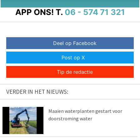
APP ONS!
T.
06 - 574 71 321
Deel op Facebook
Post op X
Tip de redactie
VERDER IN HET NIEUWS:
Maaien waterplanten gestart voor
doorstroming water