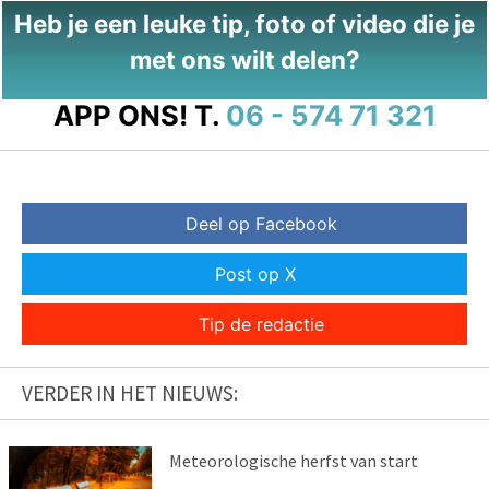
Heb je een leuke tip, foto of video die je
met ons wilt delen?
APP ONS!
T.
06 - 574 71 321
Deel op Facebook
Post op X
Tip de redactie
VERDER IN HET NIEUWS:
Meteorologische herfst van start