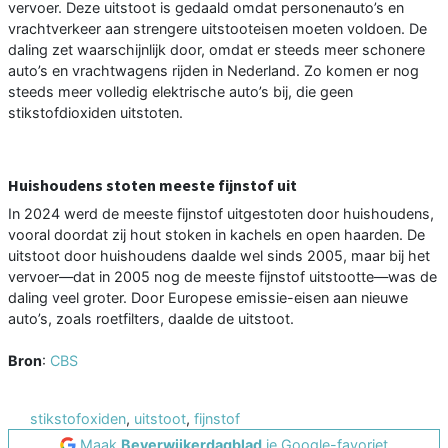
vervoer. Deze uitstoot is gedaald omdat personenauto’s en
vrachtverkeer aan strengere uitstooteisen moeten voldoen. De
daling zet waarschijnlijk door, omdat er steeds meer schonere
auto’s en vrachtwagens rijden in Nederland. Zo komen er nog
steeds meer volledig elektrische auto’s bij, die geen
stikstofdioxiden uitstoten.
Huishoudens stoten meeste fijnstof uit
In 2024 werd de meeste fijnstof uitgestoten door huishoudens,
vooral doordat zij hout stoken in kachels en open haarden. De
uitstoot door huishoudens daalde wel sinds 2005, maar bij het
vervoer—dat in 2005 nog de meeste fijnstof uitstootte—was de
daling veel groter. Door Europese emissie-eisen aan nieuwe
auto’s, zoals roetfilters, daalde de uitstoot.
Bron
:
CBS
stikstofoxiden
,
uitstoot
,
fijnstof
Maak
Beverwijkerdagblad
je Google-favoriet