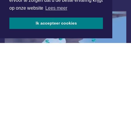
ervoor te zorgen dat u de beste ervaring krijgt
ONLINE DAGBLADEN
op onze website
Lees meer
Ik accepteer cookies
Overige dagbladen in de regio
Algemene voorwaarden
Disclaimer
Privacy Statement
Copyright (c) 2026 | Beverwijkerdagblad.nl - Alle rechten