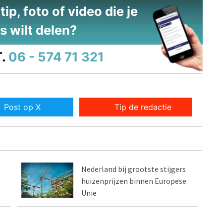
ip, foto of video die je
s wilt delen?
.
06 - 574 71 321
Post op X
Tip de redactie
Nederland bij grootste stijgers
huizenprijzen binnen Europese
Unie