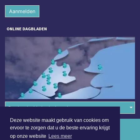
Aanmelden
ONLINE DAGBLADEN
Overige dagbladen in de regio
Deze website maakt gebruik van cookies om
Algemene voorwaarden
ervoor te zorgen dat u de beste ervaring krijgt
op onze website
Lees meer
Disclaimer