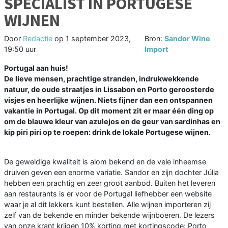
SPECIALIST IN PORTUGESE
WIJNEN
Door
Redactie
op
1 september 2023,
Bron:
Sandor Wine
19:50 uur
Import
Portugal aan huis!
De lieve mensen, prachtige stranden, indrukwekkende
natuur, de oude straatjes in Lissabon en Porto geroosterde
visjes en heerlijke wijnen. Niets fijner dan een ontspannen
vakantie in Portugal. Op dit moment zit er maar één ding op
om de blauwe kleur van azulejos en de geur van sardinhas en
kip piri piri op te roepen: drink de lokale Portugese wijnen.
De geweldige kwaliteit is alom bekend en de vele inheemse
druiven geven een enorme variatie. Sandor en zijn dochter Júlia
hebben een prachtig en zeer groot aanbod. Buiten het leveren
aan restaurants is er voor de Portugal liefhebber een website
waar je al dit lekkers kunt bestellen. Alle wijnen importeren zij
zelf van de bekende en minder bekende wijnboeren. De lezers
van onze krant krijgen 10% korting met kortingscode: Porto