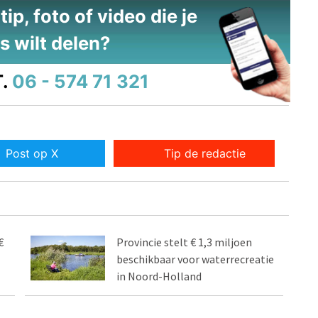
ip, foto of video die je
s wilt delen?
.
06 - 574 71 321
Post op X
Tip de redactie
€
Provincie stelt € 1,3 miljoen
beschikbaar voor waterrecreatie
in Noord-Holland