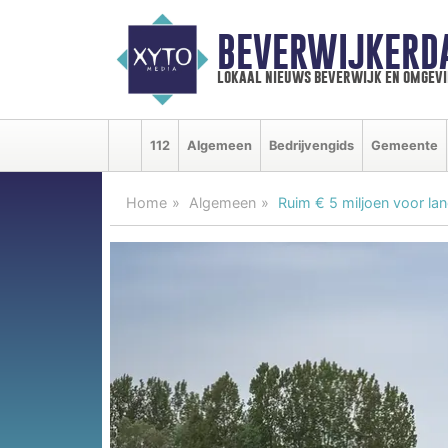
BEVERWIJKERD
lokaal nieuws beverwijk en omgevi
112
Algemeen
Bedrijvengids
Gemeente
Home
Algemeen
Ruim € 5 miljoen voor la