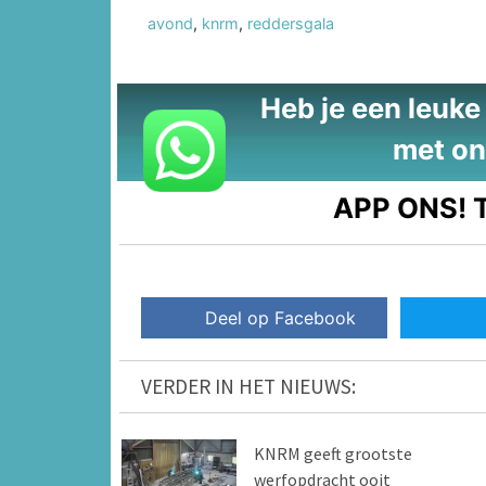
avond
,
knrm
,
reddersgala
Heb je een leuke t
met on
APP ONS!
T
Deel op Facebook
VERDER IN HET NIEUWS:
KNRM geeft grootste
werfopdracht ooit