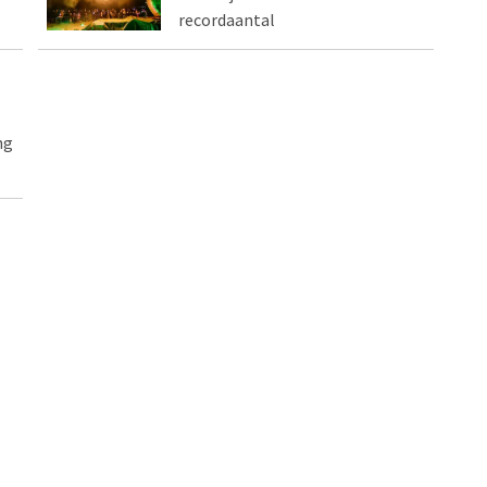
recordaantal
ng