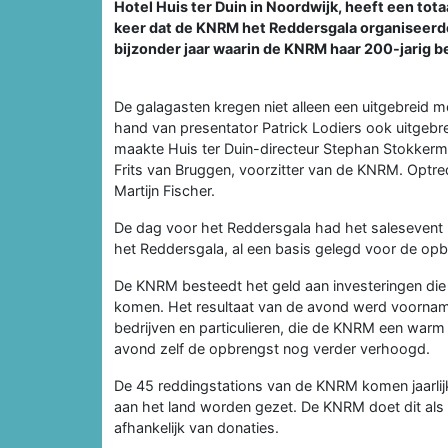
Hotel Huis ter Duin in Noordwijk, heeft een tota
keer dat de KNRM het Reddersgala organiseerde
bijzonder jaar waarin de KNRM haar 200-jarig b
De galagasten kregen niet alleen een uitgebreid
hand van presentator Patrick Lodiers ook uitgeb
maakte Huis ter Duin-directeur Stephan Stokker
Frits van Bruggen, voorzitter van de KNRM. Optr
Martijn Fischer.
De dag voor het Reddersgala had het salesevent
het Reddersgala, al een basis gelegd voor de opb
De KNRM besteedt het geld aan investeringen die d
komen. Het resultaat van de avond werd voorname
bedrijven en particulieren, die de KNRM een warm 
avond zelf de opbrengst nog verder verhoogd.
De 45 reddingstations van de KNRM komen jaarlijks
aan het land worden gezet. De KNRM doet dit als 
afhankelijk van donaties.