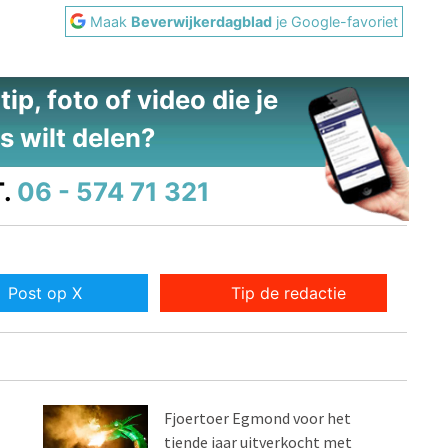
Maak
Beverwijkerdagblad
je Google-favoriet
ip, foto of video die je
s wilt delen?
.
06 - 574 71 321
Post op X
Tip de redactie
Fjoertoer Egmond voor het
tiende jaar uitverkocht met