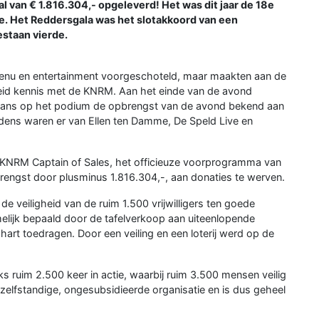
al van € 1.816.304,- opgeleverd! Het was dit jaar de 18e
. Het Reddersgala was het slotakkoord van een
estaan vierde.
 menu en entertainment voorgeschoteld, maar maakten aan de
reid kennis met de KNRM. Aan het einde van de avond
mans op het podium de opbrengst van de avond bekend aan
edens waren er van Ellen ten Damme, De Speld Live en
 KNRM Captain of Sales, het officieuze voorprogramma van
rengst door plusminus 1.816.304,-, aan donaties te werven.
e veiligheid van de ruim 1.500 vrijwilligers ten goede
lijk bepaald door de tafelverkoop aan uiteenlopende
hart toedragen. Door een veiling en een loterij werd op de
 ruim 2.500 keer in actie, waarbij ruim 3.500 mensen veilig
zelfstandige, ongesubsidieerde organisatie en is dus geheel