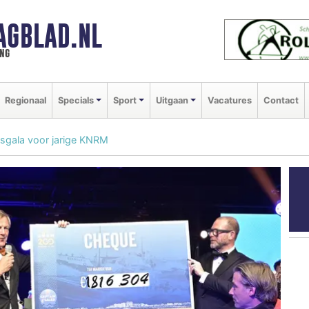
AGBLAD.NL
ng
Regionaal
Specials
Sport
Uitgaan
Vacatures
Contact
sgala voor jarige KNRM