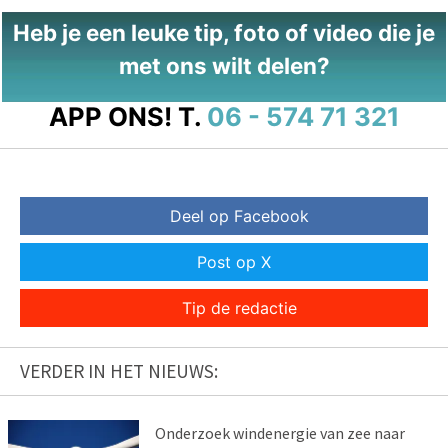
Heb je een leuke tip, foto of video die je
met ons wilt delen?
APP ONS!
T.
06 - 574 71 321
Deel op Facebook
Post op X
Tip de redactie
VERDER IN HET NIEUWS:
Onderzoek windenergie van zee naar