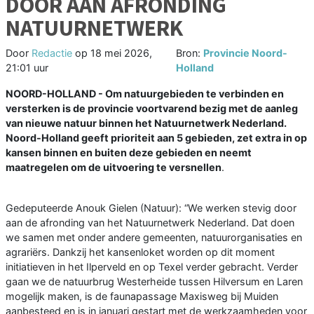
DOOR AAN AFRONDING
NATUURNETWERK
Door
Redactie
op
18 mei 2026,
Bron:
Provincie Noord-
21:01 uur
Holland
NOORD-HOLLAND - Om natuurgebieden te verbinden en
versterken is de provincie voortvarend bezig met de aanleg
van nieuwe natuur binnen het Natuurnetwerk Nederland.
Noord-Holland geeft prioriteit aan 5 gebieden, zet extra in op
kansen binnen en buiten deze gebieden en neemt
maatregelen om de uitvoering te versnellen
.
Gedeputeerde Anouk Gielen (Natuur): “We werken stevig door
aan de afronding van het Natuurnetwerk Nederland. Dat doen
we samen met onder andere gemeenten, natuurorganisaties en
agrariërs. Dankzij het kansenloket worden op dit moment
initiatieven in het Ilperveld en op Texel verder gebracht. Verder
gaan we de natuurbrug Westerheide tussen Hilversum en Laren
mogelijk maken, is de faunapassage Maxisweg bij Muiden
aanbesteed en is in januari gestart met de werkzaamheden voor