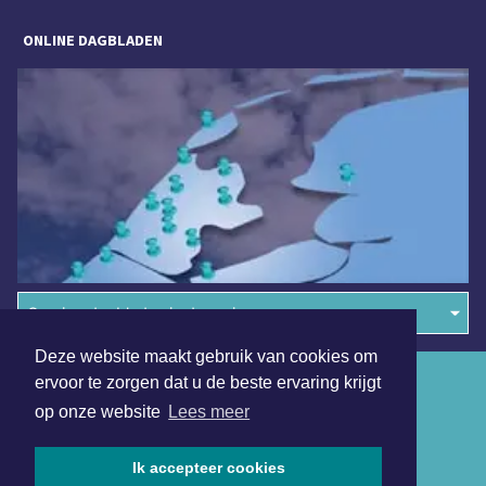
ONLINE DAGBLADEN
Overige dagbladen in de regio
Deze website maakt gebruik van cookies om
Algemene voorwaarden
ervoor te zorgen dat u de beste ervaring krijgt
op onze website
Lees meer
Disclaimer
Privacy Statement
Ik accepteer cookies