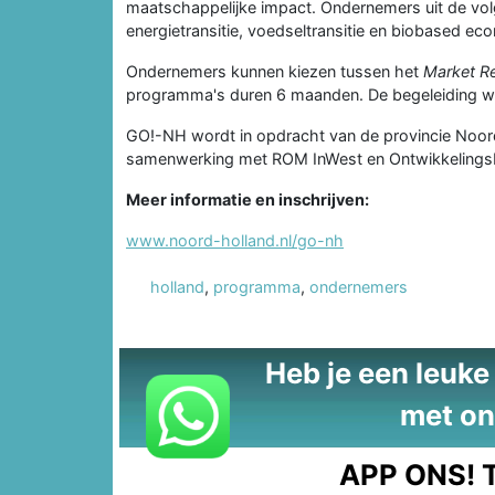
maatschappelijke impact. Ondernemers uit de volg
energietransitie, voedseltransitie en biobased ec
Ondernemers kunnen kiezen tussen het
Market R
programma's duren 6 maanden. De begeleiding w
GO!-NH wordt in opdracht van de provincie Noord
samenwerking met ROM InWest en Ontwikkelingsb
Meer informatie en inschrijven:
www.noord-holland.nl/go-nh
holland
,
programma
,
ondernemers
Heb je een leuke t
met on
APP ONS!
T