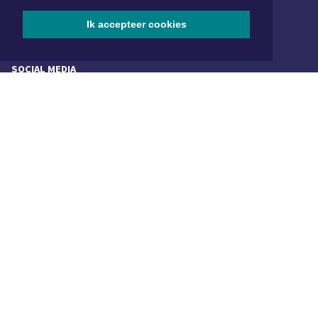
072 8200 600
redactie@xyto.nl
Ik accepteer cookies
www.xyto.nl
SOCIAL MEDIA
NIEUWSBRIEF AANMELDEN
Schrijf je in voor onze nieuwsbrief en krijg wekelijks een
samenvatting van alle gebeurtenissen uit jouw regio.
Aanmelden
ONLINE DAGBLADEN