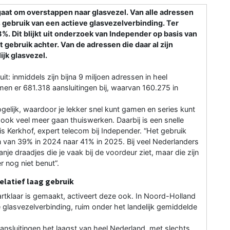
aat om overstappen naar glasvezel. Van alle adressen
gebruik van een actieve glasvezelverbinding. Ter
38%. Dit blijkt uit onderzoek van Independer op basis van
t gebruik achter. Van de adressen die daar al zijn
jk glasvezel.
t: inmiddels zijn bijna 9 miljoen adressen in heel
men er 681.318 aansluitingen bij, waarvan 160.275 in
ogelijk, waardoor je lekker snel kunt gamen en series kunt
ook veel meer gaan thuiswerken. Daarbij is een snelle
ris Kerkhof, expert telecom bij Independer. “Het gebruik
n van 39% in 2024 naar 41% in 2025. Bij veel Nederlanders
ranje draadjes die je vaak bij de voordeur ziet, maar die zijn
r nog niet benut”.
elatief laag gebruik
artklaar is gemaakt, activeert deze ook. In Noord-Holland
 glasvezelverbinding, ruim onder het landelijk gemiddelde
 aansluitingen het laagst van heel Nederland, met slechts