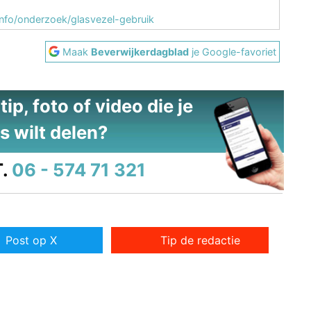
info/onderzoek/glasvezel-gebruik
Maak
Beverwijkerdagblad
je Google-favoriet
ip, foto of video die je
s wilt delen?
.
06 - 574 71 321
Post op X
Tip de redactie