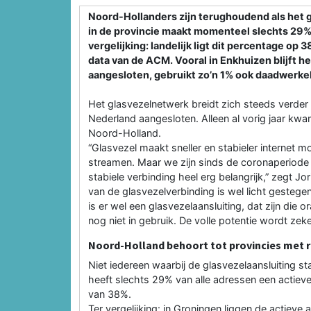
Noord-Hollanders zijn terughoudend als het g
in de provincie maakt momenteel slechts 29% 
vergelijking: landelijk ligt dit percentage op 
data van de ACM. Vooral in Enkhuizen blijft he
aangesloten, gebruikt zo’n 1% ook daadwerkeli
Het glasvezelnetwerk breidt zich steeds verder ui
Nederland aangesloten. Alleen al vorig jaar kwa
Noord-Holland.
“Glasvezel maakt sneller en stabieler internet m
streamen. Maar we zijn sinds de coronaperiode 
stabiele verbinding heel erg belangrijk,” zegt Jo
van de glasvezelverbinding is wel licht gestege
is er wel een glasvezelaansluiting, dat zijn die o
nog niet in gebruik. De volle potentie wordt zeke
Noord-Holland behoort tot provincies met r
Niet iedereen waarbij de glasvezelaansluiting st
heeft slechts 29% van alle adressen een actieve
van 38%.
Ter vergelijking: in Groningen liggen de actieve