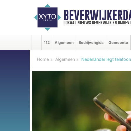
BEVERWIJKERD
lokaal nieuws beverwijk en omgevi
112
Algemeen
Bedrijvengids
Gemeente
Home
Algemeen
Nederlander legt telefoon 