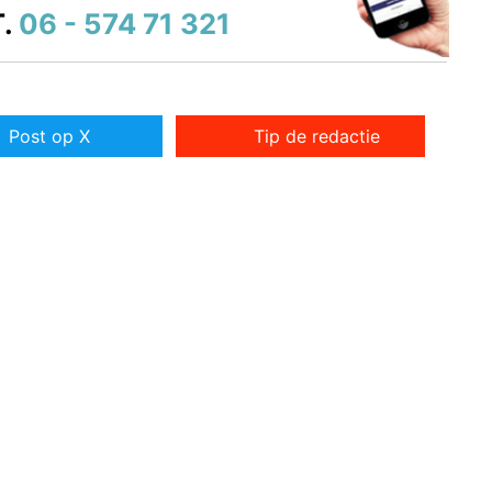
.
06 - 574 71 321
Post op X
Tip de redactie