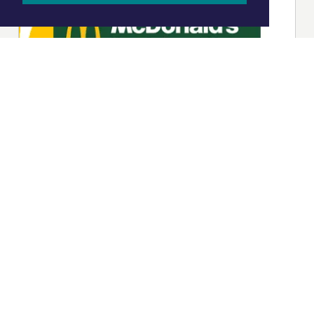
|
Nieuws | Sport | Evenementen
Hoofdvestiging:
van Benthuizenlaan 1
1701 BZ Heerhugowaard
072 8200 600
redactie@xyto.nl
www.xyto.nl
SOCIAL MEDIA