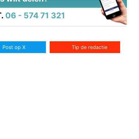
.
06 - 574 71 321
Post op X
Tip de redactie