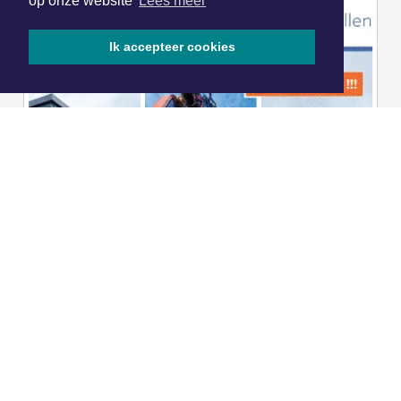
op onze website
Lees meer
Ik accepteer cookies
|
Nieuws | Sport | Evenementen
Hoofdvestiging:
van Benthuizenlaan 1
1701 BZ Heerhugowaard