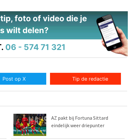
ip, foto of video die je
s wilt delen?
.
06 - 574 71 321
Post op X
Tip de redactie
AZ pakt bij Fortuna Sittard
eindelijk weer driepunter