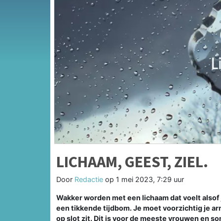
LICHAAM, GEEST, ZIEL.
Door
Redactie
op
1 mei 2023, 7:29 uur
Wakker worden met een lichaam dat voelt alsof
een tikkende tijdbom. Je moet voorzichtig je a
op slot zit. Dit is voor de meeste vrouwen en s