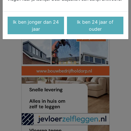
Ik ben jonger dan 24
Ik ben 24 jaar of
jaar
ouder