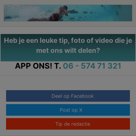
Heb je een leuke tip, foto of video die je
met ons wilt delen?
APP ONS!
T.
06 - 574 71 321
Deel op Facebook
Post op X
Tip de redactie