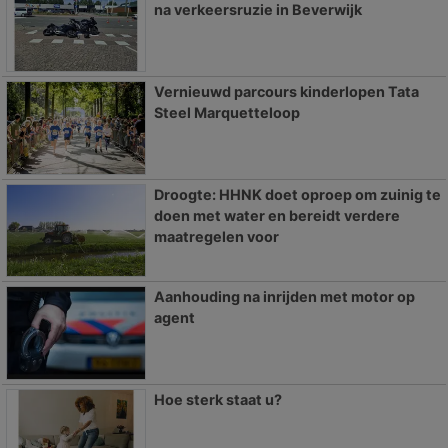
na verkeersruzie in Beverwijk
Vernieuwd parcours kinderlopen Tata
Steel Marquetteloop
Droogte: HHNK doet oproep om zuinig te
doen met water en bereidt verdere
maatregelen voor
Aanhouding na inrijden met motor op
agent
Hoe sterk staat u?