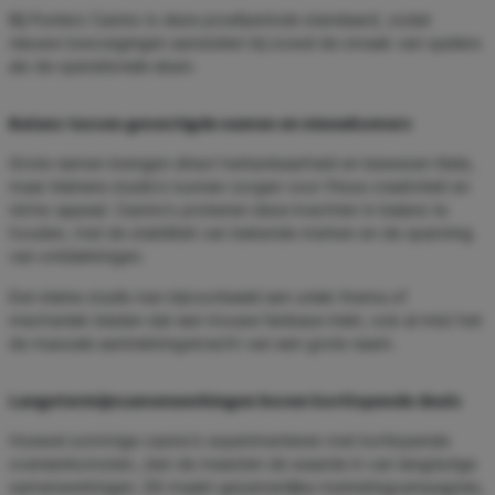
Bij Punterz Casino is deze proefperiode standaard, zodat
nieuwe toevoegingen aansluiten bij zowel de smaak van spelers
als de operationele eisen.
Balans tussen gevestigde namen en nieuwkomers
Grote namen brengen direct herkenbaarheid en bewezen titels,
maar kleinere studio’s kunnen zorgen voor frisse creativiteit en
niche-appeal. Casino’s proberen deze krachten in balans te
houden, met de stabiliteit van bekende merken en de spanning
van ontdekkingen.
Een kleine studio kan bijvoorbeeld een uniek thema of
mechaniek bieden dat een trouwe fanbase trekt, ook al mist het
de massale aantrekkingskracht van een grote naam.
Langetermijnsamenwerkingen boven kortlopende deals
Hoewel sommige casino’s experimenteren met kortlopende
overeenkomsten, zien de meesten de waarde in van langdurige
samenwerkingen. Dit maakt gezamenlijke marketingcampagnes,