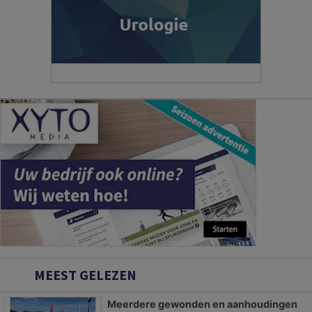
MEEST GELEZEN
Meerdere gewonden en aanhoudingen