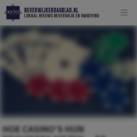
BEVERWIJKERDAGBLAD.NL
lokaal nieuws beverwijk en omgeving
HOE CASINO’S HUN