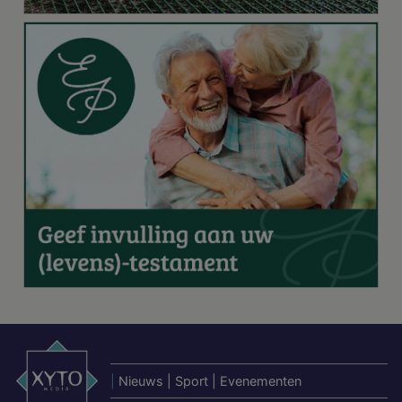
|
Nieuws | Sport | Evenementen