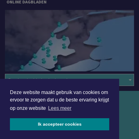
ONLINE DAGBLADEN
Overige dagbladen in de regio
Deze website maakt gebruik van cookies om
Algemene voorwaarden
ervoor te zorgen dat u de beste ervaring krijgt
op onze website
Lees meer
Disclaimer
Privacy Statement
Ik accepteer cookies
Copyright (c) 2026 | Beverwijkerdagblad.nl - Alle rechten