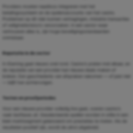
Providers moeten naadloos integreren met het
betalingssysteem en de spelersaccounts van het casino.
Problemen op dit vlak kunnen vertragingen, mislukte transacties
of veiligheidsrisico’s veroorzaken. In een sector waar
vertrouwen alles is, zijn hoge beveiligingsstandaarden
onmisbaar.
Reputatie in de sector
In iGaming gaat nieuws snel rond. Casino’s praten met elkaar, en
de reputatie van een provider kan nieuwe deals maken of
breken. Een geschiedenis van afspraken nakomen — of juist niet
— blijft hen achtervolgen.
Testen en proefperiodes
Voor een nieuwe provider volledig live gaat, voeren casino’s
vaak testfases uit. Geselecteerde spellen worden in stilte in een
klein marktsegment gelanceerd om prestaties te meten. Als de
resultaten positief zijn, wordt de uitrol uitgebreid.