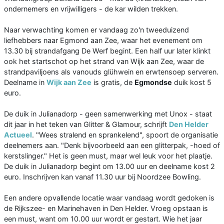
ondernemers en vrijwilligers - de kar wilden trekken.
Naar verwachting komen er vandaag zo'n tweeduizend
liefhebbers naar Egmond aan Zee, waar het evenement om
13.30 bij strandafgang De Werf begint. Een half uur later klinkt
ook het startschot op het strand van Wijk aan Zee, waar de
strandpaviljoens als vanouds glühwein en erwtensoep serveren.
Deelname in
Wijk aan Zee
is gratis, de
Egmondse
duik kost 5
euro.
De duik in Julianadorp - geen samenwerking met Unox - staat
dit jaar in het teken van Glitter & Glamour, schrijft
Den Helder
Actueel
. "Wees stralend en sprankelend", spoort de organisatie
deelnemers aan. "Denk bijvoorbeeld aan een glitterpak, -hoed of
kerstslinger." Het is geen must, maar wel leuk voor het plaatje.
De duik in Julianadorp begint om 13.00 uur en deelname kost 2
euro. Inschrijven kan vanaf 11.30 uur bij Noordzee Bowling.
Een andere opvallende locatie waar vandaag wordt gedoken is
de Rijkszee- en Marinehaven in Den Helder. Vroeg opstaan is
een must, want om 10.00 uur wordt er gestart. Wie het jaar