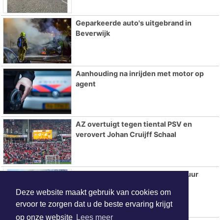
Geparkeerde auto's uitgebrand in
Beverwijk
Aanhouding na inrijden met motor op
agent
AZ overtuigt tegen tiental PSV en
verovert Johan Cruijff Schaal
Rookwolken bij brand in stuk natuur
Beverwijk
Deze website maakt gebruik van cookies om
ervoor te zorgen dat u de beste ervaring krijgt
op onze website
Lees meer