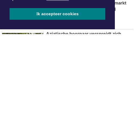
Tweede editie Sorochynska Jaarmarkt
komt er aan in Stadspark De Parel
Ik accepteer cookies
Aziatische hoornaar verspreidt zich
verder in Noord-Holland
ONZE
PARTNERS