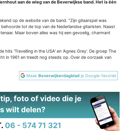
Fernhout aan de wieg van de Beverwijkse band. Het is één
ekend op de website van de band. "Zijn gitaarspel was
ti behoorde tot de top van de Nederlandse gitaristen. Naast
stenaar. Maar boven alles was hij een gevoelig, charmant
e hits 'Travelling in the USA' en 'Agnes Grey'. De groep The
cht in 1961 en treedt nog steeds op. Over de oorzaak van
Maak
Beverwijkerdagblad
je Google-favoriet
ip, foto of video die je
s wilt delen?
.
06 - 574 71 321