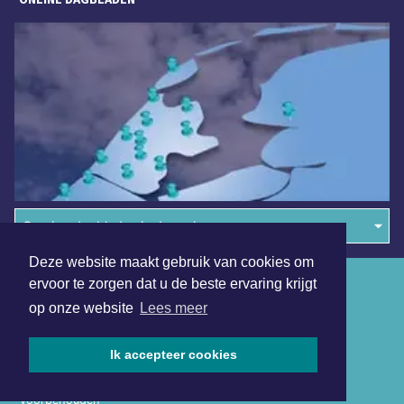
Overige dagbladen in de regio
Deze website maakt gebruik van cookies om
Algemene voorwaarden
ervoor te zorgen dat u de beste ervaring krijgt
op onze website
Lees meer
Disclaimer
Privacy Statement
Ik accepteer cookies
Copyright (c) 2026 | Beverwijkerdagblad.nl - Alle rechten
voorbehouden