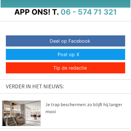
APP ONS!
T.
06 - 574 71 321
Deel op Facebook
Post op X
Tip de redactie
VERDER IN HET NIEUWS:
Je trap beschermen: zo blijft hij langer
mooi