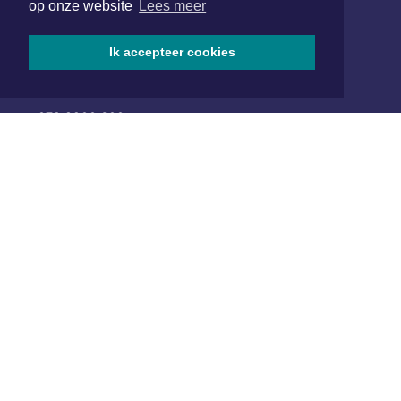
op onze website
Lees meer
Hoofdvestiging:
Ik accepteer cookies
van Benthuizenlaan 1
1701 BZ Heerhugowaard
072 8200 600
redactie@xyto.nl
www.xyto.nl
SOCIAL MEDIA
NIEUWSBRIEF AANMELDEN
Schrijf je in voor onze nieuwsbrief en krijg wekelijks een
samenvatting van alle gebeurtenissen uit jouw regio.
Aanmelden