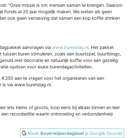
and: "Onze missie is om mensen samen te brengen. Daarom
nje Fonds al 20 jaar mogelijk maken. We weten als geen
 dan ook geen verrassing dat samen een kop koffie drinken
ndagpakket aanvragen via
www.burendag.nl
. Het pakket
t tussen buren stimuleren, zoals een buurtspel, buurtbingo,
evuld met decoratie en natuurlijk koffie voor een gezellig
atie opdoen voor leuke burendagactiviteiten.
ot €350 aan te vragen voor het organiseren van een
r is via www.burendag.nl.
r iets kleins of groots, loop eens bij elkaar binnen en leer
 een recordeditie waarin ontmoeting en verbondenheid
Maak
Beverwijkerdagblad
je Google-favoriet