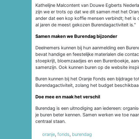
Kathelijne Malcontent van Douwe Egberts Nederl
zijn we er trots op dat we dit samen met het Ora
ander dat een kop koffie mensen verbindt; het is
al jaren de meest gekozen Burendagactiviteit is."
Samen maken we Burendag bijzonder
Deelnemers kunnen bij hun aanmelding een Bure
bevat handige en feestelijke materialen die contac
stoepkrijt, bloemzaadjes en een Burenboekje, aang
samenzijn. Ook kunnen buren op de website inspir
Buren kunnen bij het Oranje Fonds een bijdrage t
Burendagactiviteit, zolang het budget beschikbaa
Doe mee en maak het verschil
Burendag is een uitnodiging aan iedereen: organisee
je buren beter kennen. Samen werken we toe naar
centraal staan.
oranje
,
fonds
,
burendag