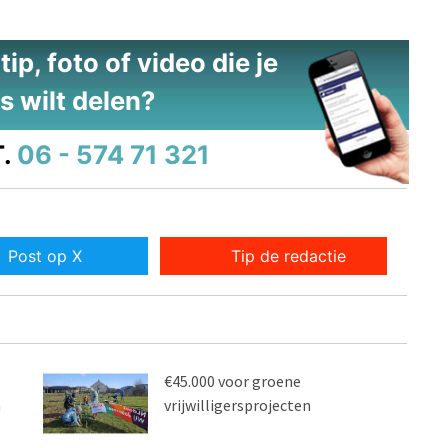
ip, foto of video die je
s wilt delen?
.
06 - 574 71 321
Post op X
Tip de redactie
€45.000 voor groene
n
vrijwilligersprojecten