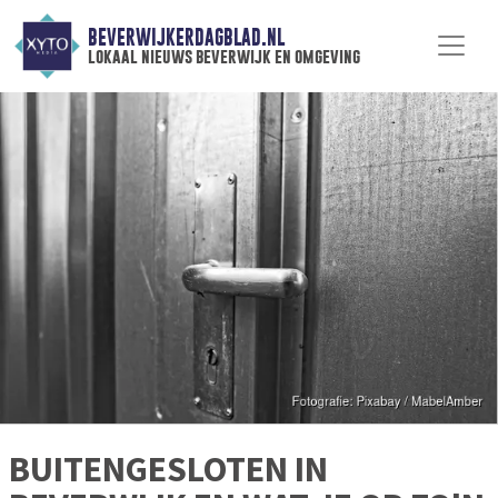
BEVERWIJKERDAGBLAD.NL
lokaal nieuws beverwijk en omgeving
BUITENGESLOTEN IN