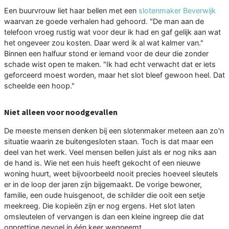
Een buurvrouw liet haar bellen met een
slotenmaker Beverwijk
waarvan ze goede verhalen had gehoord. "De man aan de
telefoon vroeg rustig wat voor deur ik had en gaf gelijk aan wat
het ongeveer zou kosten. Daar werd ik al wat kalmer van."
Binnen een halfuur stond er iemand voor de deur die zonder
schade wist open te maken. "Ik had echt verwacht dat er iets
geforceerd moest worden, maar het slot bleef gewoon heel. Dat
scheelde een hoop."
Niet alleen voor noodgevallen
De meeste mensen denken bij een slotenmaker meteen aan zo'n
situatie waarin ze buitengesloten staan. Toch is dat maar een
deel van het werk. Veel mensen bellen juist als er nog niks aan
de hand is. Wie net een huis heeft gekocht of een nieuwe
woning huurt, weet bijvoorbeeld nooit precies hoeveel sleutels
er in de loop der jaren zijn bijgemaakt. De vorige bewoner,
familie, een oude huisgenoot, de schilder die ooit een setje
meekreeg. Die kopieën zijn er nog ergens. Het slot laten
omsleutelen of vervangen is dan een kleine ingreep die dat
onprettige gevoel in één keer wegneemt.