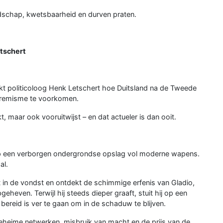
dschap, kwetsbaarheid en durven praten.
etschert
kt politicoloog Henk Letschert hoe Duitsland na de Tweede
tremisme te voorkomen.
t, maar ook vooruitwijst – en dat actueler is dan ooit.
 op een verborgen ondergrondse opslag vol moderne wapens.
al.
t in de vondst en ontdekt de schimmige erfenis van Gladio,
geheven. Terwijl hij steeds dieper graaft, stuit hij op een
bereid is ver te gaan om in de schaduw te blijven.
r geheime netwerken, misbruik van macht en de prijs van de