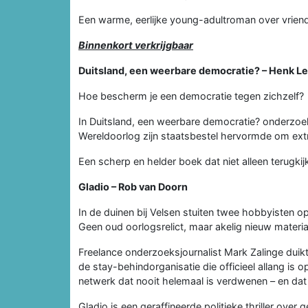
Een warme, eerlijke young-adultroman over vrien
Binnenkort verkrijgbaar
Duitsland, een weerbare democratie? – Henk L
Hoe bescherm je een democratie tegen zichzelf?
In Duitsland, een weerbare democratie? onderzoe
Wereldoorlog zijn staatsbestel hervormde om ex
Een scherp en helder boek dat niet alleen terugkijk
Gladio – Rob van Doorn
In de duinen bij Velsen stuiten twee hobbyisten
Geen oud oorlogsrelict, maar akelig nieuw materia
Freelance onderzoeksjournalist Mark Zalinge duik
de stay-behindorganisatie die officieel allang is op
netwerk dat nooit helemaal is verdwenen – en dat 
Gladio is een geraffineerde politieke thriller ove