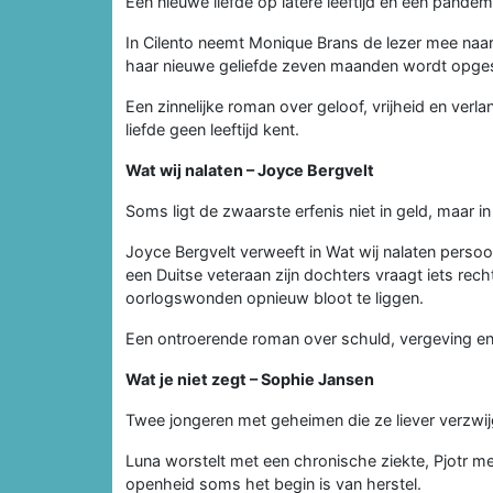
Een nieuwe liefde op latere leeftijd en een pandemie
In Cilento neemt Monique Brans de lezer mee naar 
haar nieuwe geliefde zeven maanden wordt opge
Een zinnelijke roman over geloof, vrijheid en ver
liefde geen leeftijd kent.
Wat wij nalaten – Joyce Bergvelt
Soms ligt de zwaarste erfenis niet in geld, maar i
Joyce Bergvelt verweeft in Wat wij nalaten perso
een Duitse veteraan zijn dochters vraagt iets rech
oorlogswonden opnieuw bloot te liggen.
Een ontroerende roman over schuld, vergeving en 
Wat je niet zegt – Sophie Jansen
Twee jongeren met geheimen die ze liever verzwij
Luna worstelt met een chronische ziekte, Pjotr me
openheid soms het begin is van herstel.