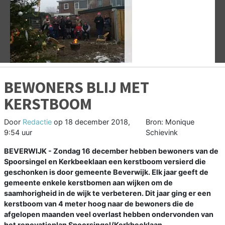
Vorige
V
BEWONERS BLIJ MET
KERSTBOOM
Door
Redactie
op
18 december 2018,
Bron: Monique
9:54 uur
Schievink
BEVERWIJK - Zondag 16 december hebben bewoners van de
Spoorsingel en Kerkbeeklaan een kerstboom versierd die
geschonken is door gemeente Beverwijk. Elk jaar geeft de
gemeente enkele kerstbomen aan wijken om de
saamhorigheid in de wijk te verbeteren. Dit jaar ging er een
kerstboom van 4 meter hoog naar de bewoners die de
afgelopen maanden veel overlast hebben ondervonden van
het renovatieplan Spoorsingel/Kerkbeeklaan.