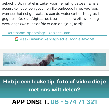
gekocht. Dit initiatief is zeker voor herhaling vatbaar. Er is al
gesproken over een gezamenlijke barbecue in het voorjaar,
wanneer het riet geplaatst is aan de waterkant en het gras is
gegroeid. Ook de Afghaanse buurman, die na zijn werk nog
even langskwam, beloofde er dan op tijd bij te zijn.
kerstboom
,
spoorsingel
,
kerkbeeklaan
Maak
Beverwijkerdagblad
je Google-favoriet
Heb je een leuke tip, foto of video die je
met ons wilt delen?
APP ONS!
T.
06 - 574 71 321