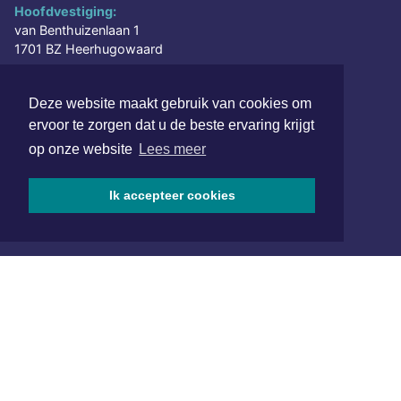
Hoofdvestiging:
van Benthuizenlaan 1
1701 BZ Heerhugowaard
072 8200 600
Deze website maakt gebruik van cookies om
redactie@xyto.nl
ervoor te zorgen dat u de beste ervaring krijgt
www.xyto.nl
op onze website
Lees meer
SOCIAL MEDIA
Ik accepteer cookies
NIEUWSBRIEF AANMELDEN
Schrijf je in voor onze nieuwsbrief en krijg wekelijks een
samenvatting van alle gebeurtenissen uit jouw regio.
Aanmelden
ONLINE DAGBLADEN