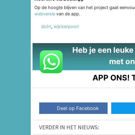
Op de hoogte blijven van het project gaat eenvo
webversie
van de app.
dicht
,
wijckerpoort
Heb je een leuke t
met on
APP ONS!
T
Deel op Facebook
VERDER IN HET NIEUWS: