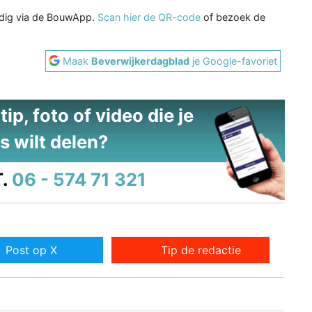
udig via de BouwApp.
Scan hier de QR-code
of bezoek de
Maak
Beverwijkerdagblad
je Google-favoriet
ip, foto of video die je
s wilt delen?
.
06 - 574 71 321
Post op X
Tip de redactie