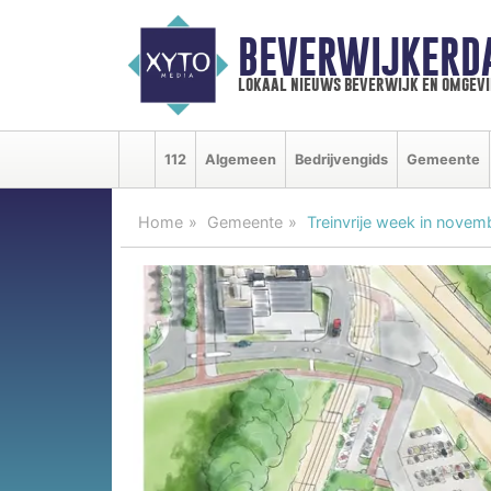
BEVERWIJKERD
lokaal nieuws beverwijk en omgevi
112
Algemeen
Bedrijvengids
Gemeente
Home
Gemeente
Treinvrije week in nove