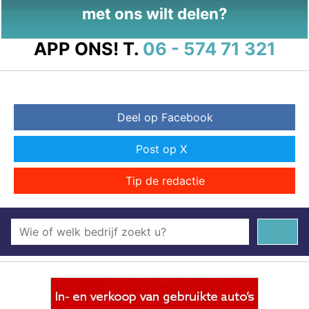
met ons wilt delen?
APP ONS!
T.
06 - 574 71 321
Deel op Facebook
Post op X
Tip de redactie