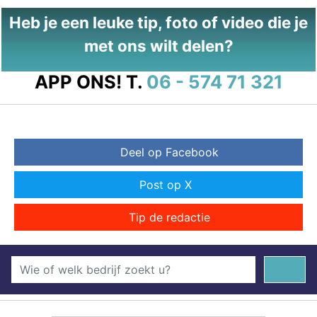
Heb je een leuke tip, foto of video die je
met ons wilt delen?
APP ONS!
T.
06 - 574 71 321
Deel op Facebook
Post op X
Tip de redactie