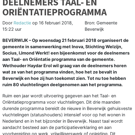
DEELNEMERS TAAL- EN
ORIËNTATIEPROGRAMMA
Door
Redactie
op
16 februari 2018,
Bron: Gemeente
15:22 uur
Beverwijk
BEVERWIJK – Op woensdag 21 februari 2018 organiseert de
gemeente in samenwerking
met Inova, Stichting Welzijn,
Socius, IJmond Werkt! een bijeenkomst voor de deelnemers
aan Taal- en Oriëntatie programma van de gemeente.
Wethouder Haydar Erol wil graag van
de deelnemers horen
wat ze van het programma vinden, hoe het ze bevalt in
Beverwijk en
hoe zij hun toekomst zien. Tot nu toe hebben
ruim 80 vluchtelingen deelgenomen aan het
programma.
Ruim een jaar wordt uitvoering gegeven aan het Taal- en
Oriëntatieprogramma voor vluchtelingen. Dit drie maanden
durende programma bereidt de nieuwe in Beverwijk gehuisveste
vluchtelingen (statushouders) intensief voor op het wonen in
Nederland en in het bijzonder in Beverwijk. Naast taal wordt
aandacht besteed aan de participatieverklaring en aan
voorbereiding op werk, vrijwilligerswerk of opleiding. Dit